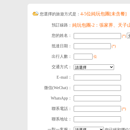
4-5位純玩包團[未含餐]
您選擇的旅遊方式是：
純玩包團-2：張家界、天
預訂線路：
您的姓名：
(*)
抵達日期：
(*)
出行人數：
位
交通方式：
E-mail：
微信(WeChat)：
WhatsApp：
聯系電話：
(*)
聯系地址：
一對一客服：
您已經和哪位