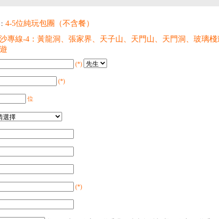
4-5位純玩包團（不含餐）
：
沙專線-4：黃龍洞、張家界、天子山、天門山、天門洞、玻璃
遊
(*)
(*)
位
(*)