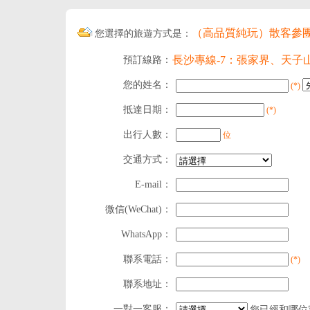
（高品質純玩）散客參
您選擇的旅遊方式是：
長沙專線-7：張家界、天
預訂線路：
您的姓名：
(*)
抵達日期：
(*)
出行人數：
位
交通方式：
E-mail：
微信(WeChat)：
WhatsApp：
聯系電話：
(*)
聯系地址：
一對一客服：
您已經和哪位