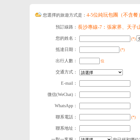
4-5位純玩包團（不含餐
您選擇的旅遊方式是：
長沙專線-7：張家界、天
預訂線路：
您的姓名：
(*)
抵達日期：
(*)
出行人數：
位
交通方式：
E-mail：
微信(WeChat)：
WhatsApp：
聯系電話：
(*)
聯系地址：
一對一客服：
您已經和哪位