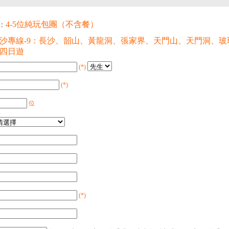
4-5位純玩包團（不含餐）
：
沙專線-9：長沙、韶山、黃龍洞、張家界、天門山、天門洞、
四日遊
(*)
(*)
位
(*)