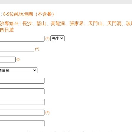
8-9位純玩包團（不含餐）
：
沙專線-9：長沙、韶山、黃龍洞、張家界、天門山、天門洞、
四日遊
(*)
(*)
位
(*)