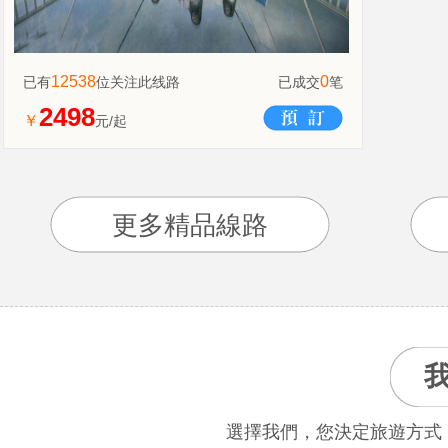
12538
0
已有
位关注此线路
已成交
笔
2498
￥
元/起
更多精品線路
選擇我們，您決定旅遊方式