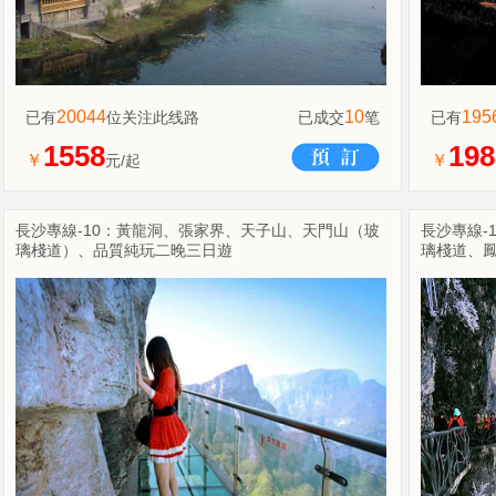
20044
10
195
已有
位关注此线路
已成交
笔
已有
1558
198
￥
￥
元/起
長沙專線-10：黃龍洞、張家界、天子山、天門山（玻
長沙專線-
璃棧道）、品質純玩二晚三日遊
璃棧道、