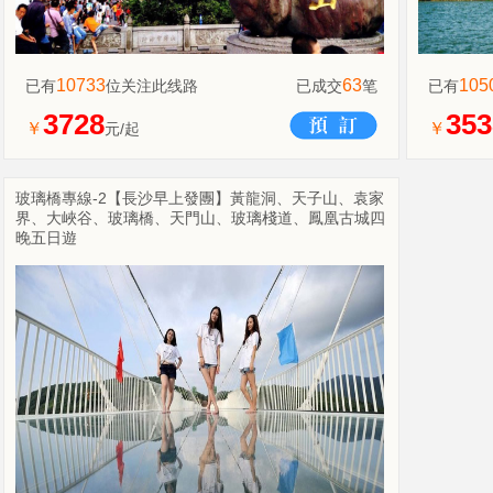
10733
63
105
已有
位关注此线路
已成交
笔
已有
3728
353
￥
￥
元/起
玻璃橋專線-2【長沙早上發團】黃龍洞、天子山、袁家
界、大峽谷、玻璃橋、天門山、玻璃棧道、鳳凰古城四
晚五日遊