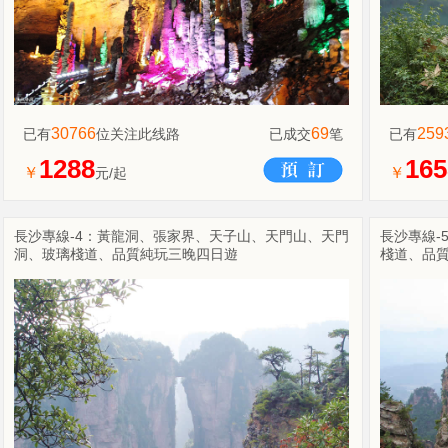
30766
69
259
已有
位关注此线路
已成交
笔
已有
1288
165
￥
￥
元/起
長沙專線-4：黃龍洞、張家界、天子山、天門山、天門
長沙專線-
洞、玻璃棧道、品質純玩三晚四日遊
棧道、品