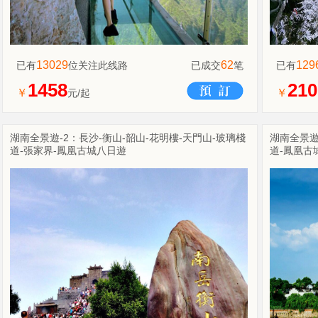
13029
62
129
已有
位关注此线路
已成交
笔
已有
1458
210
￥
￥
元/起
湖南全景遊-2：長沙-衡山-韶山-花明樓-天門山-玻璃棧
湖南全景遊
道-張家界-鳳凰古城八日遊
道-鳳凰古