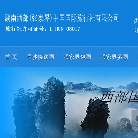
首 页
長沙接送團
張家界包團
張家界參團
關於我們
會議
English.