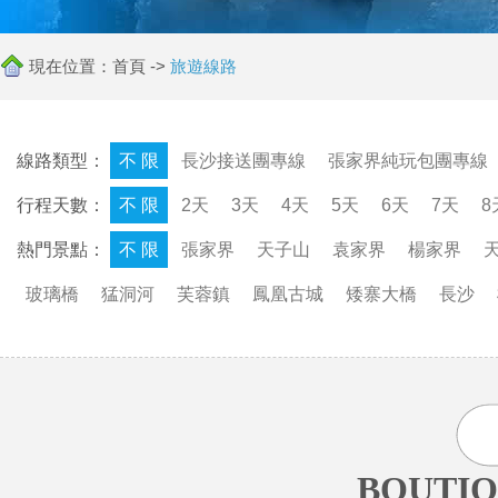
現在位置：
首頁
->
旅遊線路
線路類型：
不 限
長沙接送團專線
張家界純玩包團專線
行程天數：
不 限
2天
3天
4天
5天
6天
7天
8
熱門景點：
不 限
張家界
天子山
袁家界
楊家界
玻璃橋
猛洞河
芙蓉鎮
鳳凰古城
矮寨大橋
長沙
BOUTIQ