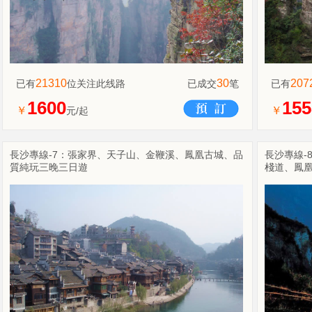
21310
30
207
已有
位关注此线路
已成交
笔
已有
1600
155
￥
￥
元/起
長沙專線-7：張家界、天子山、金鞭溪、鳳凰古城、品
長沙專線-
質純玩三晚三日遊
棧道、鳳