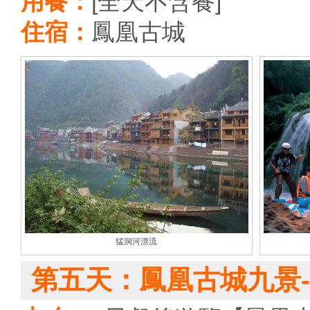
用餐：
[全天不含餐]
住宿：
鳳凰古城
猛洞河漂流
第五天：鳳凰古城九景