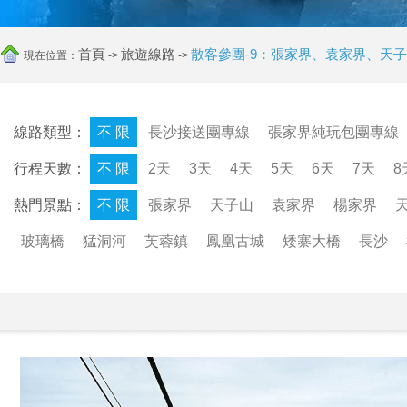
首頁
旅遊線路
散客參團-9：張家界、袁家界、天
現在位置：
->
->
線路類型：
不 限
長沙接送團專線
張家界純玩包團專線
行程天數：
不 限
2天
3天
4天
5天
6天
7天
8
熱門景點：
不 限
張家界
天子山
袁家界
楊家界
玻璃橋
猛洞河
芙蓉鎮
鳳凰古城
矮寨大橋
長沙