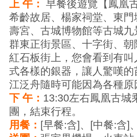
上 午：
早餐後遊覽【鳳凰
希齡故居、楊家祠堂、東門
壽宮、古城博物館等古城九
群東正街景區、十字街、朝
紅石板街上，您會看到有叫
式各樣的銀器，讓人驚嘆的
江泛舟隨時可能因為各種原
下 午：
13:30左右鳳凰
團，結束行程。
用餐：
[早餐:含]、[中餐:含]