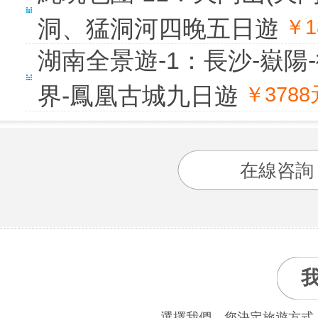
洞、猛洞河四晚五日遊
￥1
湖南全景遊-1：長沙-嶽陽
界-鳳凰古城九日遊
￥378
在線咨詢
選擇我們，您決定旅遊方式