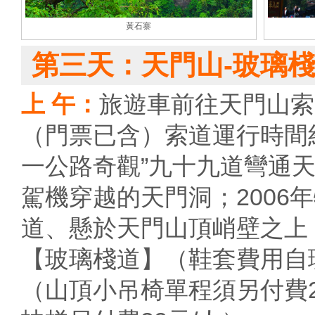
黃石寨
第三天：天門山-玻璃
上 午：
旅遊車前往天門山索
（門票已含）索道運行時間
一公路奇觀”九十九道彎通天大
駕機穿越的天門洞；2006
道、懸於天門山頂峭壁之上，長
【玻璃棧道】（鞋套費用自理
（山頂小吊椅單程須另付費2