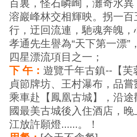
百裏，怪石嶙峋，灘奇水異
溶巖峰林交相輝映。拐一百
行，迂回流連，馳魂奔魄，
孝通先生譽為“天下第一漂
四星漂流項目之一；
下 午：
遊覽千年古鎮--【
貞節牌坊、王村瀑布，品嘗劉
乘車赴【鳳凰古城】，沿途
國最美古城後入住酒店，晚
江放許願燈......。！