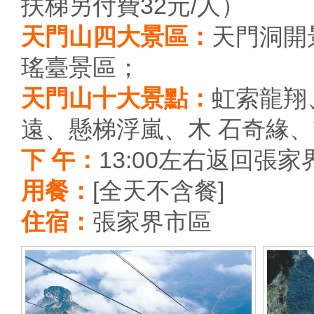
扶梯另付費32元/人）
天門山四大景區：
天門洞開
瑤臺景區；
天門山十大景點：
虹索龍翔
遠、懸梯浮嵐、木 石奇緣
下 午：
13:00左右返回張
用餐：
[全天不含餐]
住宿：
張家界市區