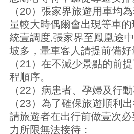
（20）張家界旅遊用車均
量較大時偶爾會出現等車的
統壹調度,張家界至鳳凰途
坡多，暈車客人請提前備好
（21）在不減少景點的前
程順序。
（22）病患者、孕婦及行
（23）為了確保旅遊順利
請旅遊者在出行前做壹次必
力所限無法接待：