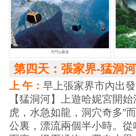
天門山索道
第四天：張家界-猛洞河
上 午：
早上張家界市內出發
【猛洞河】上遊哈妮宮開始漂
虎，水急如龍，洞穴奇多”
公裏，漂流兩個半小時。從