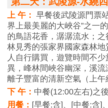
第二天：武陵源-水繞四
上 午：
早餐後武陵源門票站
界上最美麗的大峽谷”之一
的鳥語花香，潺潺流水；之
林見秀的張家界國家森林地
人自行購買，遊覽時間不少
異，峰林間峽谷幽深，溪流
離子豐富的清新空氣（上午總
下 午：
中餐(12:00左右
用餐：
[早餐:含]、[中餐:含]