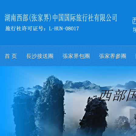
首 页
長沙接送團
張家界包團
張家界參團
關於我們
會議
English.