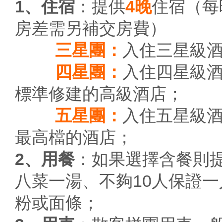
1、住宿
：提供
4晚
住宿（每
房差需另補交房費）
三星團：
入住三星級
四星團：
入住四星級
標準修建的高級酒店；
五星團：
入住五星級
最高檔的酒店；
2、用餐
：如果選擇含餐則
八菜一湯、不夠10人保證
粉或面條；