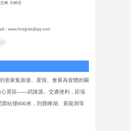
百丈峽 大峽谷
ail：www.hnzjjcits@qq.com
的壹家集旅遊、度假、會展為壹體的園
核心景區——武陵源。交通便利，距張
票站僅600米，到寶峰湖、黃龍洞等