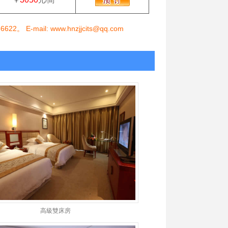
￥
元/間
il: www.hnzjjcits@qq.com
高級雙床房