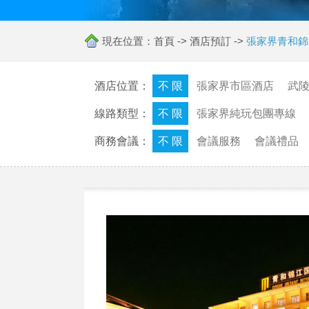
現在位置：
首頁
->
酒店預訂
->
張家界青和錦
酒店位置：
不 限
張家界市區酒店
武
線路類型：
不 限
張家界純玩包團專線
商務會議：
不 限
會議服務
會議禮品