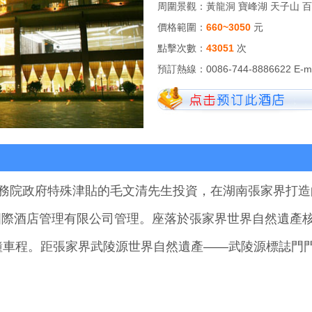
周圍景觀：
黃龍洞 寶峰湖 天子山 
價格範圍：
660~3050
元
點擊次數：
43051
次
預訂熱線：
0086-744-8886622 E-m
院政府特殊津貼的毛文清先生投資，在湖南張家界打造
國際酒店管理有限公司管理。座落於張家界世界自然遺產
鐘車程。距張家界武陵源世界自然遺產——武陵源標誌門門