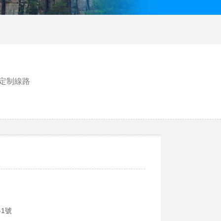
定制線路
1號