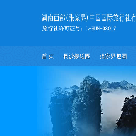
首 页
長沙接送團
張家界包團