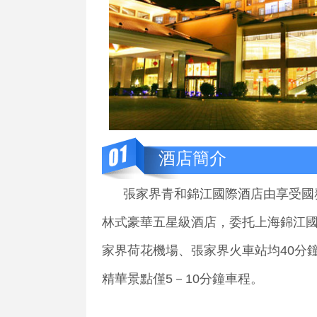
酒店簡介
張家界青和錦江國際酒店由享受國務
林式豪華五星級酒店，委托上海錦江
家界荷花機場、張家界火車站均40分
精華景點僅5－10分鐘車程。