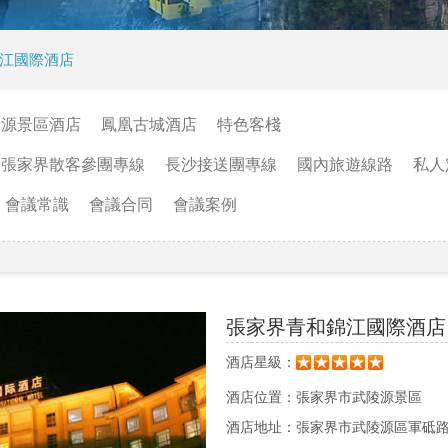
江國際酒店
陵源景區酒店
鳳凰古城酒店
特色客棧
張家界散客參團專線
長沙接送團專線
國內旅遊線路
私人
會議常識
會議合同
會議案例
張家界青和錦江國際酒店
酒店星級：
酒店位置：
張家界市武陵源景區
酒店地址：
張家界市武陵源區軍砥路