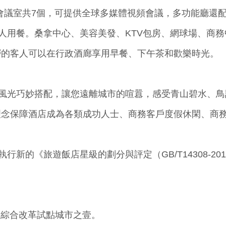
會議室共7個，可提供全球多媒體視頻會議，多功能廳還
0人用餐。桑拿中心、美容美發、KTV包房、網球場、商
層的客人可以在行政酒廊享用早餐、下午茶和歡樂時光。
光巧妙搭配，讓您遠離城市的喧囂，感受青山碧水、鳥
理念保障酒店成為各類成功人士、商務客戶度假休閑、商
的《旅遊飯店星級的劃分與評定（GB/T14308-20
綜合改革試點城市之壹。