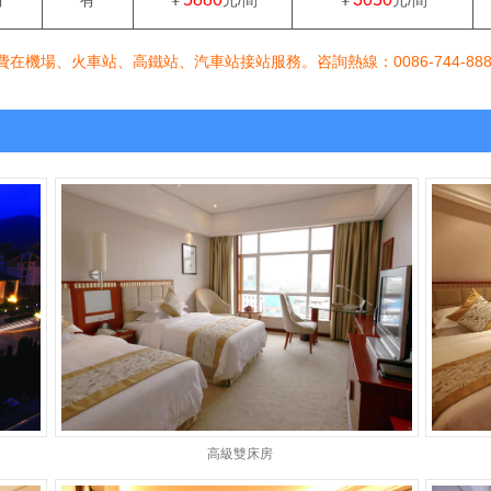
有
有
￥
元/間
￥
元/間
車站、高鐵站、汽車站接站服務。咨詢熱線：0086-744-8886622。 E-ma
高級雙床房