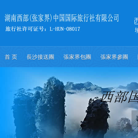
首 页
長沙接送團
張家界包團
張家界參團
關於我們
會議
English.