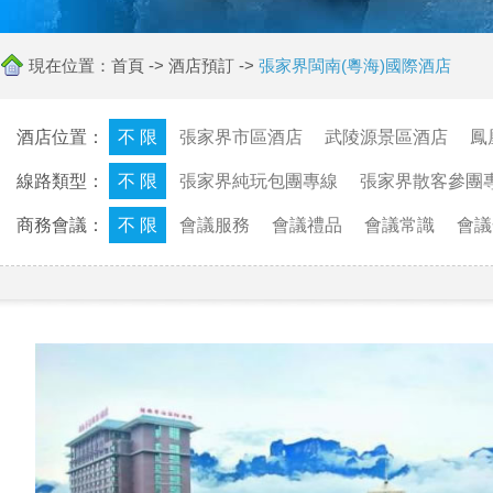
現在位置：
首頁
->
酒店預訂
->
張家界閩南(粵海)國際酒店
酒店位置：
不 限
張家界市區酒店
武陵源景區酒店
鳳
線路類型：
不 限
張家界純玩包團專線
張家界散客參團
商務會議：
不 限
會議服務
會議禮品
會議常識
會議