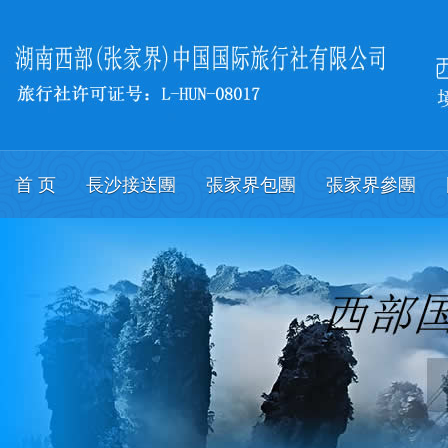
首 页
長沙接送團
張家界包團
張家界參團
關於我們
會議
English.