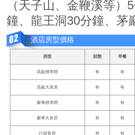
（天子山、金鞭溪等）5
鐘、龍王洞30分鐘、茅
酒店房型價格
房型
狀態
早餐
高級標準間
有
有
高級大床房
有
有
豪華標準間
有
有
豪華大床房
有
有
行政客房
有
有