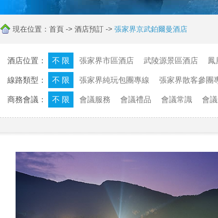
現在位置：
首頁
->
酒店預訂
->
張家界京武鉑爾曼酒店
酒店位置：
不 限
張家界市區酒店
武陵源景區酒店
鳳
線路類型：
不 限
張家界純玩包團專線
張家界散客參團
商務會議：
不 限
會議服務
會議禮品
會議常識
會議