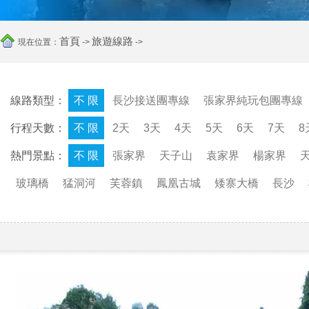
首頁
旅遊線路
現在位置：
->
->
線路類型：
不 限
長沙接送團專線
張家界純玩包團專線
行程天數：
不 限
2天
3天
4天
5天
6天
7天
8
熱門景點：
不 限
張家界
天子山
袁家界
楊家界
玻璃橋
猛洞河
芙蓉鎮
鳳凰古城
矮寨大橋
長沙