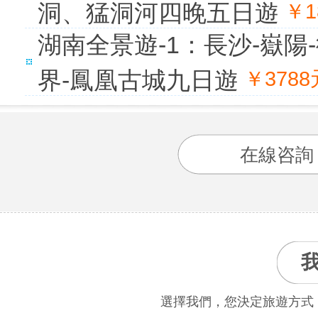
洞、猛洞河四晚五日遊
￥1
湖南全景遊-1：長沙-嶽陽
界-鳳凰古城九日遊
￥378
在線咨詢
選擇我們，您決定旅遊方式