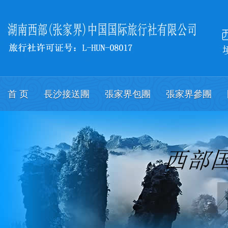
首 页
長沙接送團
張家界包團
張家界參團
關於我們
會議
English.