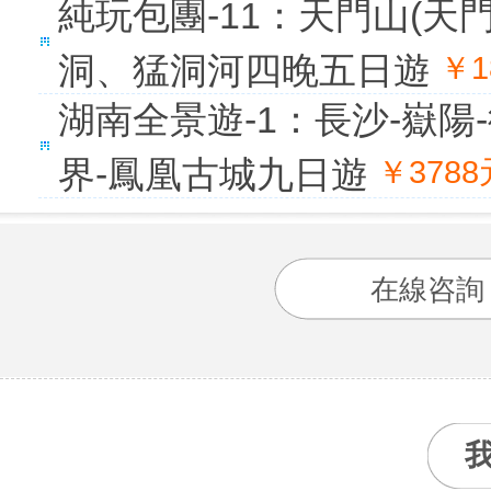
純玩包團-11：天門山(
洞、猛洞河四晚五日遊
￥1
湖南全景遊-1：長沙-嶽陽
界-鳳凰古城九日遊
￥378
在線咨詢