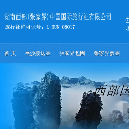
首 页
長沙接送團
張家界包團
張家界參團
關於我們
會議
English.