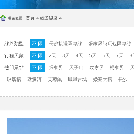
首頁
旅遊線路
現在位置：
->
->
線路類型：
不 限
長沙接送團專線
張家界純玩包團專線
行程天數：
不 限
2天
3天
4天
5天
6天
7天
8
熱門景點：
不 限
張家界
天子山
袁家界
楊家界
玻璃橋
猛洞河
芙蓉鎮
鳳凰古城
矮寨大橋
長沙