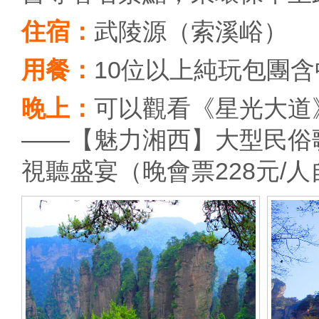
住宿：
武陵源（索溪峪）
用餐：
10位以上純玩包團
晚上：
可以觀看《星光大道
——【魅力湘西】大型民俗
視聽盛宴（晚會票228元/