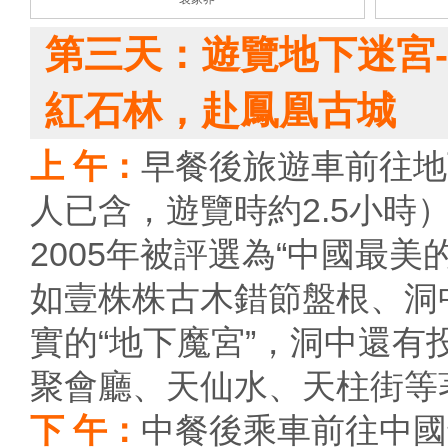
第三天：遊覽地下迷宮-
紅石林，赴鳳凰古城
上 午：
早餐後旅遊車前往地
人已含，遊覽時約2.5小時
2005年被評選為“中國最
如壹株株古木錯節盤根、洞
實的“地下魔宮”，洞中還
聚會廳、天仙水、天柱街等
下 午：
中餐後乘車前往中國