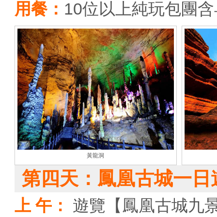
用餐：
10位以上純玩包團
黃龍洞
第四天：鳳凰古城一日
上 午：
遊覽【鳳凰古城九景】