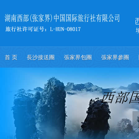
首 页
長沙接送團
張家界包團
張家界參團
關於我們
會議
English.