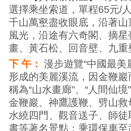
選擇乘坐索道，單程65元/
千山萬壑盡收眼底，沿著山
風光，沿途有六奇閣、摘星
畫、黃石松、回音壁、九重
下 午：
漫步遊覽“中國最美
形成的美麗溪流，因金鞭巖
稱為“山水畫廊”、“人間仙境
金鞭巖、神鷹護鞭、劈山救
水繞四門、觀音送子、師徒
書等著名景點；乘環保車至