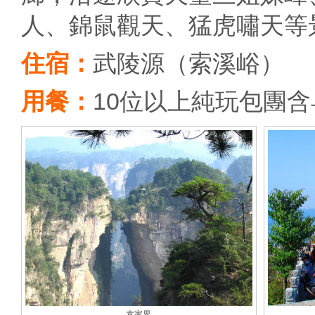
人、錦鼠觀天、猛虎嘯天等
住宿：
武陵源（索溪峪）
用餐：
10位以上純玩包團
袁家界