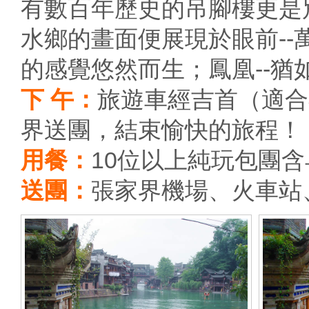
有數百年歷史的吊腳樓更是
水鄉的畫面便展現於眼前-
的感覺悠然而生；鳳凰--猶
下 午：
旅遊車經吉首（適合
界送團，結束愉快的旅程！（
用餐：
10位以上純玩包團
送團：
張家界機場、火車站