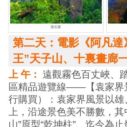
黃石寨
第二天：電影《阿凡達
王”天子山、十裏畫廊
上 午：
遠觀霧色百丈峽、
區精品遊覽線——【袁家界
行購買）：袁家界風景以雄
上，沿途景色美不勝數，其
山”原型“乾坤柱”、迄今為