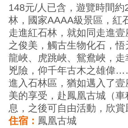
148元/人已含，遊覽時間
林，國家AAAA級景區，紅
走進紅石林，就如同走進壹
之俊美，觸古生物化石，悟
龍峽、虎跳峽、鴛鴦峽，走
兇險，仰千年古木之雄偉…
進入石林區，猶如邁入了壹
美的享受，赴鳳凰古城（車
息，之後可自由活動，欣賞
住宿：
鳳凰古城