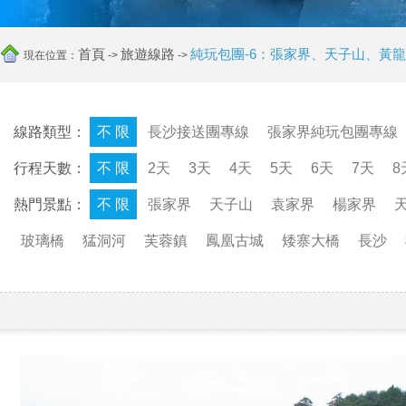
首頁
旅遊線路
純玩包團-6：張家界、天子山、黃
現在位置：
->
->
線路類型：
不 限
長沙接送團專線
張家界純玩包團專線
行程天數：
不 限
2天
3天
4天
5天
6天
7天
8
熱門景點：
不 限
張家界
天子山
袁家界
楊家界
玻璃橋
猛洞河
芙蓉鎮
鳳凰古城
矮寨大橋
長沙