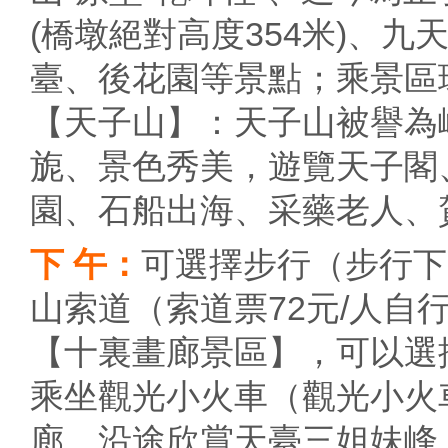
(橋墩絕對高度354米)、
臺、後花園等景點；乘景區環
【天子山】：天子山被譽為
旎、景色秀美，遊覽天子閣
園、石船出海、采藥老人、
下 午：
可選擇步行（步行下
山索道（索道票72元/人
【十裏畫廊景區】，可以選
乘坐觀光小火車（觀光小火
廊，沿途欣賞天臺三姐妹峰