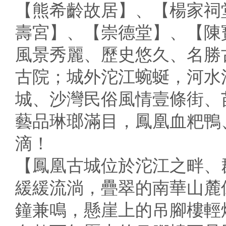
【熊希齡故居】、【楊家祠
壽宮】、【崇德堂】、【陳
風景秀麗、歷史悠久、名勝
古院；城外沱江蜿蜒，河水
城、沙灣民俗風情壹條街、
藝品琳瑯滿目，鳳凰血粑鴨
滴！
【鳳凰古城位於沱江之畔、
緩緩流淌，疊翠的南華山麓
鐘兼鳴，懸崖上的吊腳樓輕