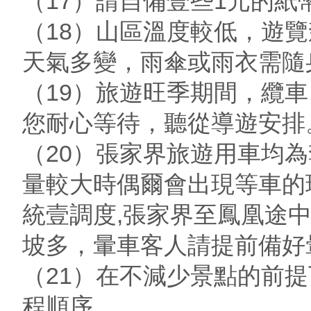
（17）請自備壹些1元的
（18）山區溫度較低，遊
天氣多變，雨傘或雨衣需隨
（19）旅遊旺季期間，纜
您耐心等待，聽從導遊安排
（20）張家界旅遊用車均
量較大時偶爾會出現等車的
統壹調度,張家界至鳳凰途
坡多，暈車客人請提前備好
（21）在不減少景點的前
程順序。