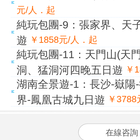
元/人．起
純玩包團-9：張家界、天
遊
￥1858元/人．起
純玩包團-11：天門山(
洞、猛洞河四晚五日遊
￥1
湖南全景遊-1：長沙-嶽陽
界-鳳凰古城九日遊
￥378
在線咨詢