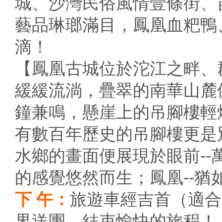
城、沙灣民俗風情壹條街、
藝品琳瑯滿目，鳳凰血粑鴨
滴！
【鳳凰古城位於沱江之畔、
緩緩流淌，疊翠的南華山麓
鐘兼鳴，懸崖上的吊腳樓輕
有數百年歷史的吊腳樓更是
水鄉的畫面便展現於眼前-
的感覺悠然而生；鳳凰--猶
下 午：
旅遊車經吉首（適合
界送團，結束愉快的旅程！（