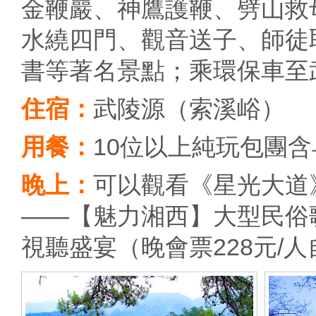
金鞭巖、神鷹護鞭、劈山救
水繞四門、觀音送子、師徒
書等著名景點；乘環保車至
住宿：
武陵源（索溪峪）
用餐：
10位以上純玩包團
晚上：
可以觀看《星光大道
——【魅力湘西】大型民俗
視聽盛宴（晚會票228元/