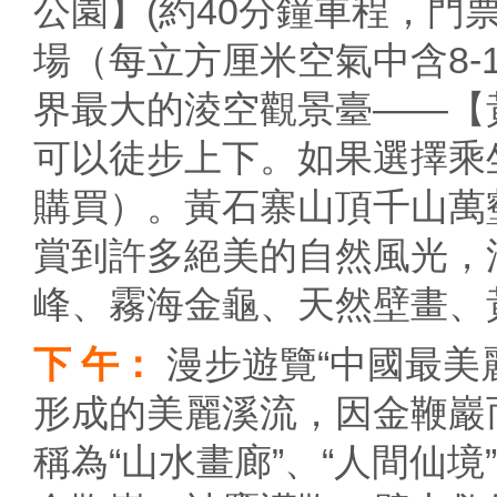
公園】(約40分鐘車程，門票
場（每立方厘米空氣中含8-
界最大的淩空觀景臺——【
可以徒步上下。如果選擇乘坐
購買）。黃石寨山頂千山萬
賞到許多絕美的自然風光，
峰、霧海金龜、天然壁畫、
下 午：
漫步遊覽“中國最美
形成的美麗溪流，因金鞭巖
稱為“山水畫廊”、“人間仙境