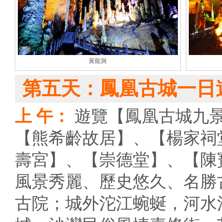
黃龍洞
第五天：鳳凰古城一日
上 午：
遊覽【鳳凰古城九景】
【熊希齡故居】、【楊家祠
壽宮】、【崇德堂】、【陳
風景秀麗、歷史悠久、名勝
古院；城外沱江蜿蜒，河水