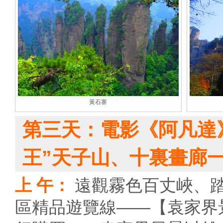
黃石寨
第三天：電影《阿凡達
王”天子山、十裏畫廊
上 午：
遠觀霧色百丈峽、
區精品遊覽線——【袁家界