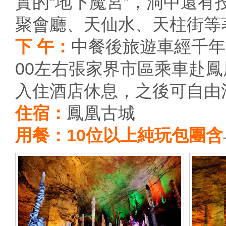
實的“地下魔宮”，洞中還
聚會廳、天仙水、天柱街等
下 午：
中餐後旅遊車經千年
00左右張家界市區乘車赴
入住酒店休息，之後可自由
住宿：
鳳凰古城
用餐：10位以上純玩包團含