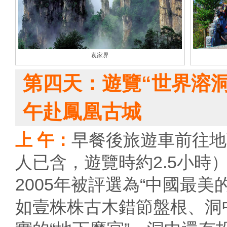
袁家界
第四天：遊覽“世界溶
午赴鳳凰古城
上 午：
早餐後旅遊車前往地
人已含，遊覽時約2.5小時
2005年被評選為“中國最
如壹株株古木錯節盤根、洞