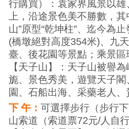
行購買）：袁家界風景以雄
上，沿途景色美不勝數，其
山”原型“乾坤柱”、迄今為
(橋墩絕對高度354米)、
臺、後花園等景點；乘景區環
【天子山】：天子山被譽為
旎、景色秀美，遊覽天子閣
園、石船出海、采藥老人、
下 午：
可選擇步行（步行下
山索道（索道票72元/人