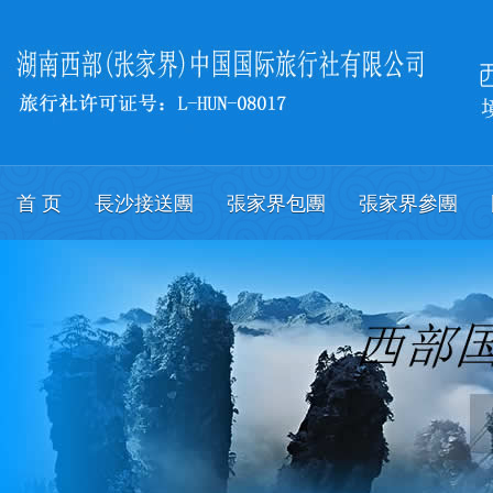
首 页
長沙接送團
張家界包團
張家界參團
關於我們
會議
English.