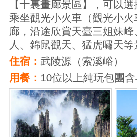
【十裏畫廊景區】，可以選
乘坐觀光小火車（觀光小火
廊，沿途欣賞天臺三姐妹峰
人、錦鼠觀天、猛虎嘯天等
住宿：
武陵源（索溪峪）
用餐：
10位以上純玩包團