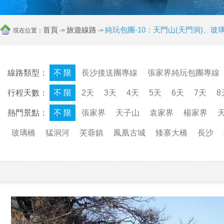
首頁
旅遊線路
純玩包團-10：天門山(天門洞)、
現在位置：
->
->
線路類型：
不 限
長沙接送團專線
張家界純玩包團專線
行程天數：
不 限
2天
3天
4天
5天
6天
7天
8
熱門景點：
不 限
張家界
天子山
袁家界
楊家界
玻璃橋
猛洞河
芙蓉鎮
鳳凰古城
矮寨大橋
長沙