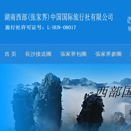
首 页
長沙接送團
張家界包團
張家界參團
關於我們
會議
English.