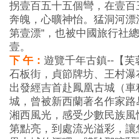
拐壹百五十五個彎，在壹百
奔魄，心曠神怡。猛洞河漂
第壹漂”，也被中國旅行社
壹。
下 午：
遊覽千年古鎮--【芙
石板街，貞節牌坊、王村瀑
出發經吉首赴鳳凰古城（車
城，曾被新西蘭著名作家路
湘西風光，感受少數民族風
第點亮，到處流光溢彩，讓