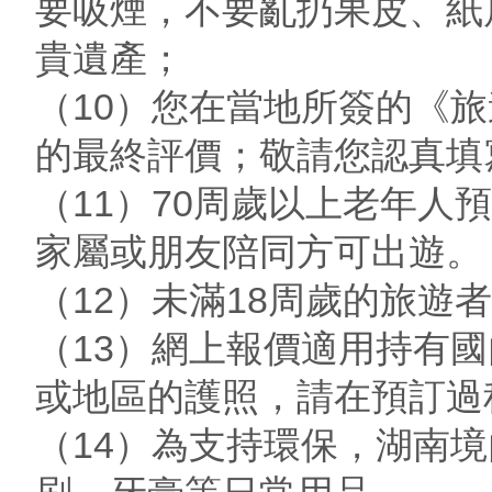
要吸煙，不要亂扔果皮、紙
貴遺產；
（10）您在當地所簽的《
的最終評價；敬請您認真填
（11）70周歲以上老年
家屬或朋友陪同方可出遊。
（12）未滿18周歲的旅遊
（13）網上報價適用持有
或地區的護照，請在預訂過
（14）為支持環保，湖南