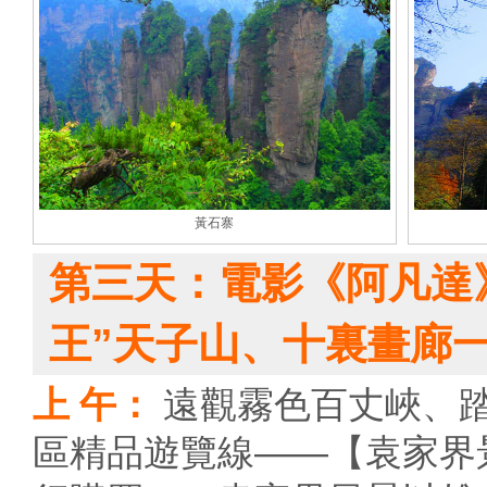
黃石寨
第三天：電影《阿凡達
王”天子山、十裏畫廊
上 午：
遠觀霧色百丈峽、
區精品遊覽線——【袁家界