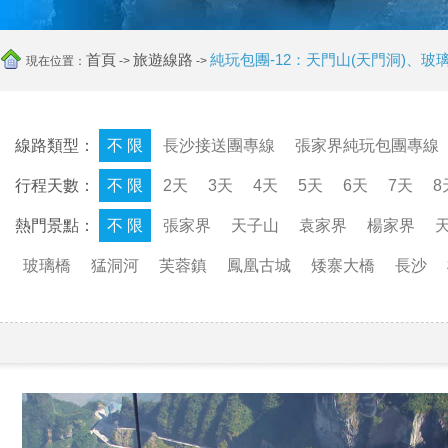
首頁
旅遊線路
純玩包團-12：天門山(天門洞)
現在位置：
->
->
線路類型：
不 限
長沙接送團專線
張家界純玩包團專線
行程天數：
不 限
2天
3天
4天
5天
6天
7天
8
熱門景點：
不 限
張家界
天子山
袁家界
楊家界
玻璃橋
猛洞河
芙蓉鎮
鳳凰古城
矮寨大橋
長沙