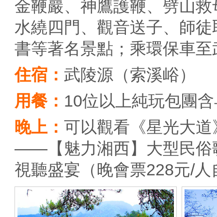
金鞭巖、神鷹護鞭、劈山救
水繞四門、觀音送子、師徒
書等著名景點；乘環保車至
住宿：
武陵源（索溪峪）
用餐：
10位以上純玩包團
晚上：
可以觀看《星光大道
——【魅力湘西】大型民俗
視聽盛宴（晚會票228元/