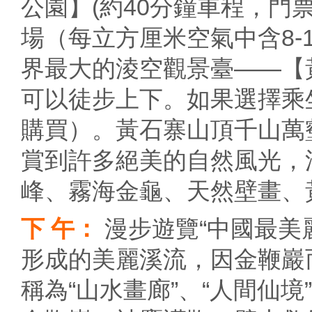
公園】(約40分鐘車程，門票
場（每立方厘米空氣中含8-
界最大的淩空觀景臺——【
可以徒步上下。如果選擇乘坐
購買）。黃石寨山頂千山萬
賞到許多絕美的自然風光，
峰、霧海金龜、天然壁畫、
下 午：
漫步遊覽“中國最美
形成的美麗溪流，因金鞭巖
稱為“山水畫廊”、“人間仙境