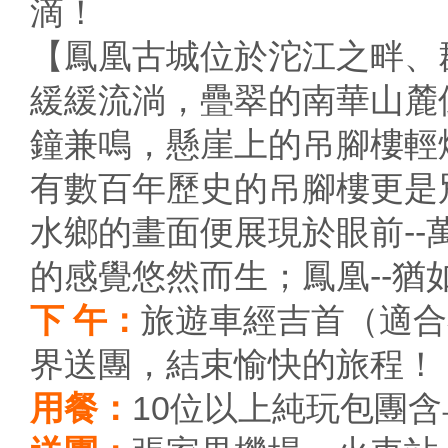
滴！
【鳳凰古城位於沱江之畔、
緩緩流淌，疊翠的南華山麓
鐘兼鳴，懸崖上的吊腳樓輕
有數百年歷史的吊腳樓更是
水鄉的畫面便展現於眼前-
的感覺悠然而生；鳳凰--猶
下 午：
旅遊車經吉首（適合
界送團，結束愉快的旅程！（
用餐：
10位以上純玩包團