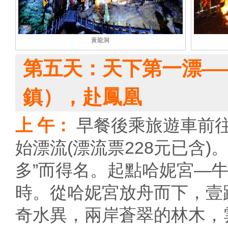
黃龍洞
第五天：天下第一漂—
鎮），赴鳳凰
上 午：
早餐後乘旅遊車前
始漂流(漂流票228元已含
多”而得名。起點哈妮宮—
時。從哈妮宮放舟而下，壹
奇水異，兩岸蒼翠的林木，