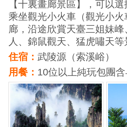
【十裏畫廊景區】，可以選
乘坐觀光小火車（觀光小火
廊，沿途欣賞天臺三姐妹峰
人、錦鼠觀天、猛虎嘯天等
住宿：
武陵源（索溪峪）
用餐：
10位以上純玩包團