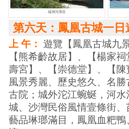
猛洞河漂流
第六天：鳳凰古城一日
上 午：
遊覽【鳳凰古城九景】
【熊希齡故居】、【楊家祠
壽宮】、【崇德堂】、【陳
風景秀麗、歷史悠久、名勝
古院；城外沱江蜿蜒，河水
城、沙灣民俗風情壹條街、
藝品琳瑯滿目，鳳凰血粑鴨