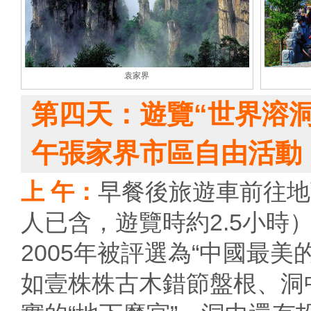
袁家界
第四天：遊覽“世界溶
午張家界市區自由活動
上 午：
早餐後旅遊車前往地
人已含，遊覽時約2.5小時
2005年被評選為“中國最
如壹株株古木錯節盤根、洞