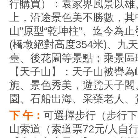
行購買）：袁家界風景以雄
上，沿途景色美不勝數，其
山”原型“乾坤柱”、迄今為
(橋墩絕對高度354米)、
臺、後花園等景點；乘景區環
【天子山】：天子山被譽為
旎、景色秀美，遊覽天子閣
園、石船出海、采藥老人、
下 午：
可選擇步行（步行下
山索道（索道票72元/人