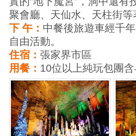
實的“地下魔宮”，洞中還
聚會廳、天仙水、天柱街等
下 午：
中餐後旅遊車經千年
自由活動。
住宿：
張家界市區
用餐：
10位以上純玩包團