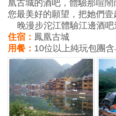
凰古城的酒吧，體驗那喧鬧
您最美好的願望，把她們壹
晚漫步沱江體驗江邊酒吧
住宿：
鳳凰古城
用餐：
10位以上純玩包團