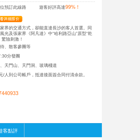
99%！
位預訂此線路
遊客好評高達
家界的交通方式，卻能直達長沙的客人首選。同
風光及張家界《阿凡達》中“哈利路亞山”原型“乾
、驚險刺激！
待、散客參團等
:30分發團
、天門山、天門洞、玻璃棧道
0元/人到公司帳戶，抵達後面簽合同付清余款。
7440933
遊客點評