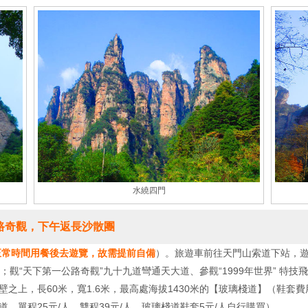
水繞四門
路奇觀，下午返長沙散團
正常時間用餐後去遊覽，故需提前自備
）。旅遊車前往天門山索道下站，遊
觀“天下第一公路奇觀”九十九道彎通天大道、參觀“1999年世界” 特技
之上，長60米，寬1.6米，最高處海拔1430米的【玻璃棧道】（鞋套費
，單程25元/人、雙程39元/人、玻璃棧道鞋套5元/人自行購買）。