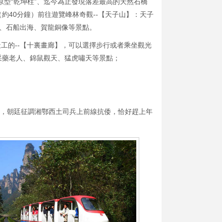
原型“乾坤柱”、迄今為止發現落差最高的天然石橋
約40分鐘）前往遊覽峰林奇觀--【天子山】：天子
、石船出海、賀龍銅像等景點。
工的--【十裏畫廊】，可以選擇步行或者乘坐觀光
采藥老人、錦鼠觀天、猛虎嘯天等景點；
年間，朝廷征調湘鄂西土司兵上前線抗倭，恰好趕上年