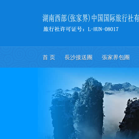
首 页
長沙接送團
張家界包團