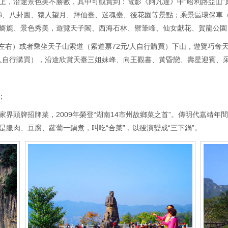
上，沿途景色美不勝數，其中可觀賞到：電影《阿凡達》中“哈利路亞山”
玄梯、八卦圖、猿人望月、拜仙臺、迷魂臺、後花園等景點；乘景區環保車（
旖旎、景色秀美，遊覽天子閣、西海石林、禦筆峰、仙女獻花、賀龍公園
左右）或者乘坐天子山索道（索道票72元/人自行購買）下山，遊覽巧奪天
/人自行購買），沿途欣賞天臺三姐妹峰、向王觀書、黃昏戀、壽星迎賓、
；
界頭牌招牌菜，2009年榮登“湖南14市州故鄉菜之首”。傳明代嘉靖
臘肉、豆腐、蘿蔔一鍋煮，叫吃“合菜”，以後演變成“三下鍋”。