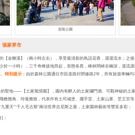
賀龍公園
、張家界市
一的【金鞭溪】（兩小時左右），享受最清新的鳥語花香，潺潺流水；之
少於一小時），三千奇峰拔地而起，形態各異，峰林間峽谷幽深，溪流潺
區。
特別提示：
由於森林公園通往市區道路封閉修路2年，所有旅遊車輛均
中的聖地——【土家風情園】，園內有醉人的土家攔門酒、可觀神秘的土
飛檐翹角、玲瓏雅致，代表作有土司城堡、擺手堂、土家山寨、垕王宮等
九重天”“千人毛古斯”兩項世界吉尼斯之最，土家園林藝術等豐富多彩；
含]；