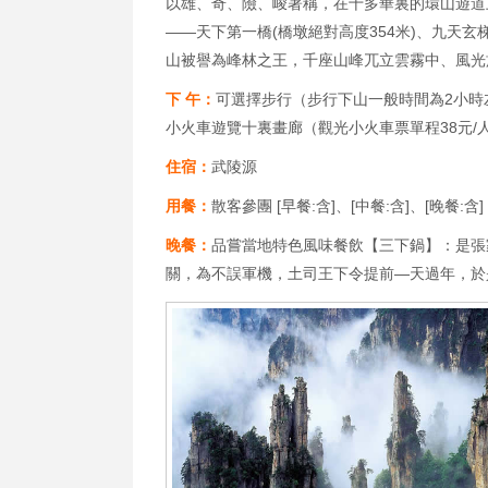
以雄、奇、險、峻著稱，在十多華裏的環山遊道
——天下第一橋(橋墩絕對高度354米)、九天
山被譽為峰林之王，千座山峰兀立雲霧中、風光
下 午：
可選擇步行（步行下山一般時間為2小時
小火車遊覽十裏畫廊（觀光小火車票單程38元
住宿：
武陵源
用餐：
散客參團 [早餐:含]、[中餐:含]、[晚餐:含]
晚餐：
品嘗當地特色風味餐飲【三下鍋】：是張家
關，為不誤軍機，土司王下令提前—天過年，於是