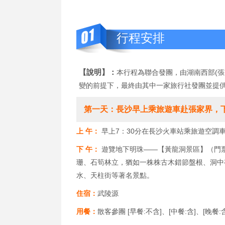
行程安排
【說明】：
本行程為聯合發團，由湖南西部(張
變的前提下，最終由其中一家旅行社發團並提
第一天：長沙早上乘旅遊車赴張家界，
上 午：
早上7：30分在長沙火車站乘旅遊空調
下 午：
遊覽地下明珠——【黃龍洞景區】（門票已
珊、石筍林立，猶如一株株古木錯節盤根、洞中
水、天柱街等著名景點。
住宿：
武陵源
用餐：
散客參團 [早餐:不含]、[中餐:含]、[晚餐: