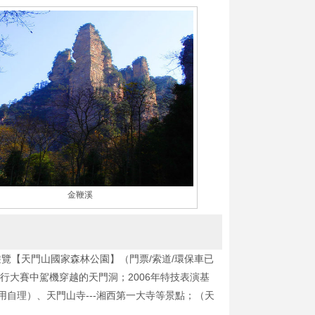
金鞭溪
覽【天門山國家森林公園】（門票/索道/環保車已
飛行大賽中駕機穿越的天門洞；2006年特技表演基
用自理）、天門山寺---湘西第一大寺等景點；（天