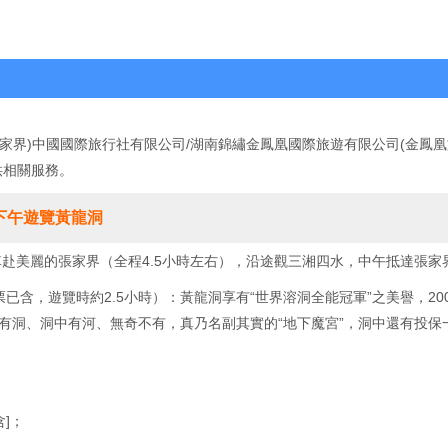
家界)中國國際旅行社有限公司/湖南錦繡金鳳凰國際旅遊有限公司(金鳳
供相關服務。
下午遊覽黃龍洞
車赴美麗的張家界（全程4.5小時左右），沿途觀三湘四水，中午抵達張家
含，遊覽時約2.5小時）：黃龍洞享有“世界溶洞全能冠軍”之美譽，20
有洞、洞中有河、無奇不有，真乃名副其實的“地下魔宮”，洞中還有投保
含]；