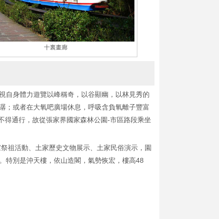
十裏畫廊
後視自身體力遊覽以峰稱奇，以谷顯幽，以林見秀的
潺；或者在大氧吧廣場休息，呼吸含負氧離子豐富
不得通行，故從張家界國家森林公園-市區路段乘坐
家祭祖活動、土家歷史文物展示、土家民俗演示，園
。特別是沖天樓，依山造閣，氣勢恢宏，樓高48