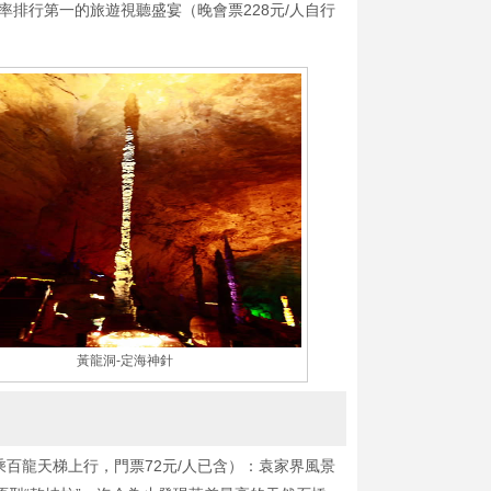
排行第一的旅遊視聽盛宴（晚會票228元/人自行
黃龍洞-定海神針
百龍天梯上行，門票72元/人已含）：袁家界風景