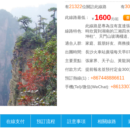
21322
30
有
位關註此線路
有
1600
此線路最低：
￥
元/起
此線路是專為沒有直達張
線路特色:
時欣賞到湖南的三湘四水
坤柱”、天門山玻璃棧道
適合人群:
家庭、親朋好友、商務接
出團時間:
長沙火車站廣場每天早07
主要景點:
張家界、天子山、黃龍洞
付款方式:
提前報名並預付定金30
+867448886611
預訂熱線(1)：
+861330
手機(Tel)/微信(WeChat):
在線支付
預訂流程
註意事項
相關線路