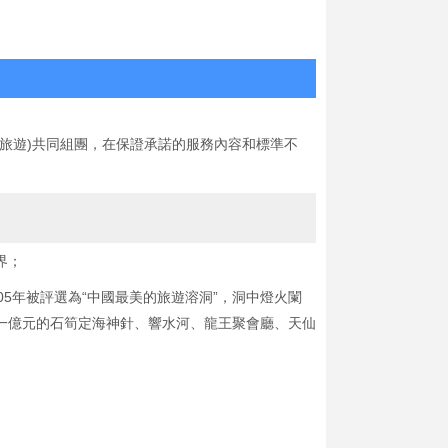
凰旅遊)共同組團，在保證承諾的服務內容和標準不
界；
05年被評選為“中國最美的旅遊溶洞”，洞中燈火闌
一億元的石筍定海神針、響水河、龍王聚會廳、天仙