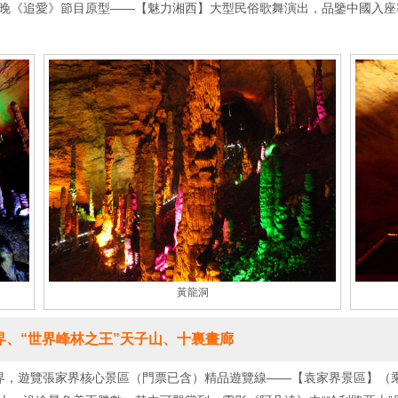
晚《追愛》節目原型——【魅力湘西】大型民俗歌舞演出，品鑒中國入座率
黃龍洞
、“世界峰林之王”天子山、十裏畫廊
，遊覽張家界核心景區（門票已含）精品遊覽線——【袁家界景區】（乘