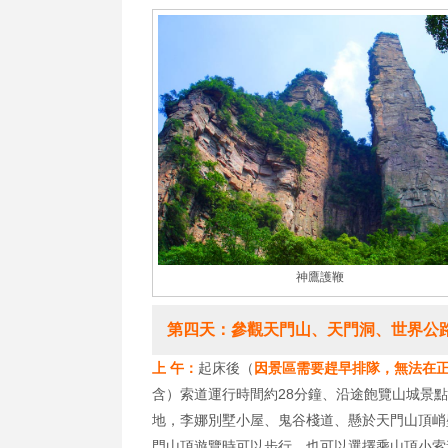
神鷹護鞭
第四天：參觀天門山、天門洞、世界公
上 午：
起床後（
因景區需要趕早排隊，無法在
含）索道運行時間約28分鐘、沿途飽覽山城景點；
地，李娜別墅小屋、鬼谷棧道、懸於天門山頂峭壁
門山頂遊覽時可以步行，也可以選擇乘山頂小索道