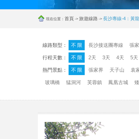
首頁
旅遊線路
長沙專線-4：
現在位置：
->
->
線路類型：
不 限
長沙接送團專線
張
行程天數：
不 限
2天
3天
4天
5天
熱門景點：
不 限
張家界
天子山
袁
玻璃橋
猛洞河
芙蓉鎮
鳳凰古城