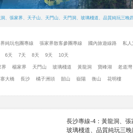
黃龍洞、張家界、天子山、天門山、天門洞、玻璃棧道、品質純玩三晚
家界純玩包團專線
張家界散客參團專線
國內旅遊線路
私人
6天
7天
8天
9天
10天
家界
楊家界
天門山
玻璃棧道
黃龍洞
寶峰湖
老道灣
矮寨大橋
長沙
橘子洲頭
韶山
嶽陽
衡山
花明樓
長沙專線-4：黃龍洞、
玻璃棧道、品質純玩三晚