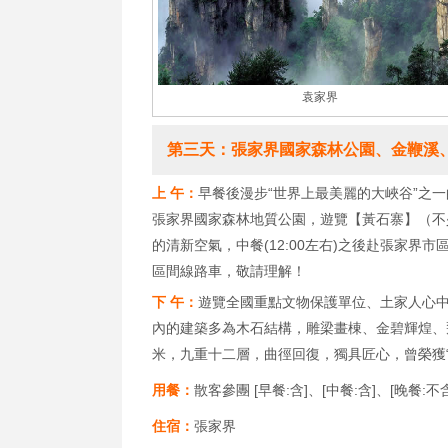
袁家界
第三天：張家界國家森林公園、金鞭溪
上 午：
早餐後漫步“世界上最美麗的大峽谷”之
張家界國家森林地質公園，遊覽【黃石寨】（不
的清新空氣，中餐(12:00左右)之後赴張家界市
區間線路車，敬請理解！
下 午：
遊覽全國重點文物保護單位、土家人心
內的建築多為木石結構，雕梁畫棟、金碧輝煌、
米，九重十二層，曲徑回復，獨具匠心，曾榮獲“
用餐：
散客參團 [早餐:含]、[中餐:含]、[晚餐:不
住宿：
張家界